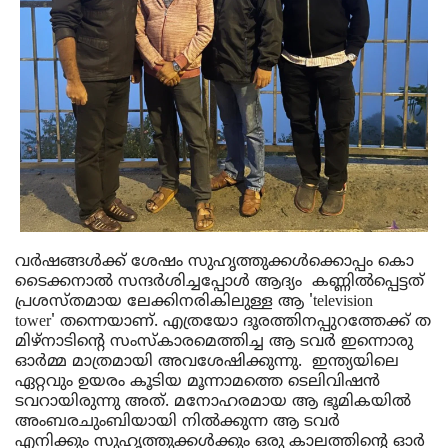
വർഷങ്ങൾക്ക്
ശേഷം
സുഹൃത്തുക്കൾക്കൊപ്പം
കൊ
ടൈക്കനാൽ
സന്ദർശിച്ചപ്പോൾ
ആദ്യം
കണ്ണിൽ
പ്പെ
ട്ടത് 
പ്രശസ്തമായ
ലേക്കി
നരികിലുള്ള
ആ
 'television 
tower' 
തന്നെയാണ്
. 
എത്രയോ
ദൂരത്തിനപ്പുറത്തേക്ക്
ത
മിഴ്
നാടിന്റെ
സംസ്കാരമെത്തിച്ച
ആ
ടവർ
ഇന്നൊരു
ഓർമ്മ
മാത്രമായി
അവശേഷിക്കുന്നു
.  ഇന്ത്യയിലെ 
ഏറ്റവും ഉയരം കൂടിയ മൂന്നാമത്തെ ടെലിവിഷൻ 
ട
വ
റായിരുന്നു 
അത്
. 
മനോഹരമായ
ആ
ഭൂമികയിൽ
അംബര
ചുംബിയായി
നിൽക്കുന്ന
ആ
ടവർ
എനിക്കും
സുഹൃത്തുക്കൾക്കും
ഒരു
കാലത്തിന്റെ
ഓർ