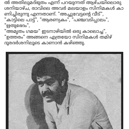
ൽ
 അതിലു
മ
ദ്‌ഭുതം 
എന്ന്
പറയുന്നത്
ആഴ്ചയിലൊരു
ശനിയാഴ്ച
, 
രാവിലെ
അവർ
മലയാളം
സിനിമകൾ
കാ
ണിച്ചിരുന്നു
എന്നതാണ്
. "
അച്ചുവേട്ടന്റെ
വീട്
", 
"
കാട്ടിലെ
പാട്ട്
", "
ആരണ്യകം
", "
പഞ്ചവടിപ്പാലം
", 
"
ഋതുഭേദം
", 
"
അമൃതം
 ഗമയ" 
ഇടനാഴിയിൽ
ഒരു
കാലൊച്ച
", 
"
ഉത്തരം
" 
അങ്ങനെ
എത്രയോ
സിനിമകൾ
തമിഴ്
ദൂരദർശനിലൂടെ
കാണാൻ
കഴിഞ്ഞു
. 