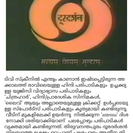
ടിവി
സ്‌ക്രീനിൽ
എന്തും
കാണാൻ
ഇഷ്ടപ്പെട്ടിരുന്ന
 അ
ക്കാല
ത്ത്
രാവിലെയുള്ള
ഹിന്ദി
പരിപാടികളും
ഉച്ചക്കു
ള്ള
യുജിസി
വിദ്യാഭ്യാസ
പരിപാടികളും
'
ചിത്രഹാർ
', 
ഹിന്ദി
/
പ്രാദേശിക
സിനിമകൾ
, 
'
ലൈവ്
' 
ആയും
അല്ലാതെയുമുള്ള
ക്രിക്കറ്റ്
ഉൾപ്പടെയു
ള്ള
സ്പോർട്സ്
പരിപാടികളും
കൃത്യമായി
കണ്ടിരുന്നു
.
വീടിന്
മുകളിലേക്ക്
ഉയർന്നു
നിൽക്കുന്ന
 'antenna' 
ദിശ
നോക്കി
ശരിയാക്കിയാണ്
പലപ്പോഴും
പരിപാടികൾ
വ്യക്തമായി
കണ്ടിരുന്നത്
. 
തിരുവനന്തപുരം
ദൂരദർശൻ