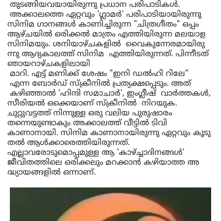
തുടങ്ങിയവയായിരുന്നു
പ്രധാന
പരിപാടികൾ
. 
അക്കാലത്തെ
ഏറ്റവും
 '
ഗ്ലാമർ
' 
പരിപാടിയായിരുന്നു
സിനിമ
ഗാനങ്ങൾ
 കാണിച്ചിരു
ന്ന
 "
ചിത്രഗീതം
" 
ഒപ്പം
ആഴ്ചയിൽ
ഒരിക്കൽ
മാത്രം
എത്തിയിരുന്ന
മലയാള
സിനിമ
യും
. 
ശനിയാഴ്ചകളിൽ
വൈകുന്നേരമായിരു
ന്നു
 ആദ്യകാല
ത്ത്
സിനിമ
എത്തിയിരുന്നത്
. 
പിന്നീടത്
ഞായറാഴ്ചകളി
ലാ
യി 
മാറി
. 
എട്ട്
മണിക്ക്
ശേഷം
 "
ഇനി
ഡൽഹി
റിലേ
" 
എന്ന
ബോർഡ്
സ്‌ക്രീനിൽ
പ്രത്യക്ഷപ്പെടും
. 
അത്
കഴിഞ്ഞാൽ
 '
ഹിന്ദി
സമാചാർ
', 
ഇംഗ്ലീഷ്
വാർത്തകൾ
, 
സീരിയൽ
ഒക്കെയാണ്
സ്‌ക്രീനിൽ
നിറയുക
. 
ചുറ്റുവട്ടത്ത് 
നിന്നുള്ള
ഒരു
വലിയ
പുരുഷാരം
തന്നെയുണ്ടാകും
 അക്കാല
ത്ത്
വീട്ടിൽ
ടിവി
കാണാനായി
. 
സിനിമ
കാണാനായിരുന്നു
ഏറ്റവും
കൂടു
തൽ
 ആൾക്കാരെ
ത്തിയിരുന്നത്
.  
എല്ലാവരോടുമൊപ്പമുള്ള
ആ
 '
കാഴ്ച്ചാ
ദിനങ്ങൾ
'  
ജീവിതത്തിലെ
ഒരിക്കലും
മറക്കാൻ
കഴിയാത്ത
അ
ദ്ധ്യായ
ങ്ങളിൽ 
ഒന്നാണ്
. 