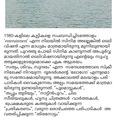
1980-
കളിലെ
കുട്ടികളെ
സംബന്ധിച്ചിടത്തോളം
'entertainment' 
എന്ന
നിലയിൽ
സിനിമ
അല്ലെങ്കിൽ
ടെലി
വിഷൻ
എന്ന
മാധ്യമം
മാത്രമായിരുന്നു
മുന്നിലുണ്ടായി
രുന്നത്
. 
പുറത്തു
പോയി
സിനിമ
കാണുന്നത്
അപൂർവ്വ
മായതിനാൽ
 ടെലിവിഷ
നായിരുന്നു
എന്റെയും
സുഹൃ
ത്തുക്കളുടേയുമൊക്കെ
ഏക
ആശ്രയം
. 
"
സത്യം
, 
ശിവം
, 
സുന്ദരം
" 
എന്ന
സന്ദേശത്തോടെ
സ്ക്രീ
നിലേക്ക്
നിറയുന്ന
ദൂരദർശന്റെ
 '
ലോഗോ
' 
എന്നുമൊ
രു
സന്തോഷമായിരുന്നു
. 
അ
ക്കാല
ത്ത്
മലയാളം
പരി
പാടികൾ
വൈകുന്നേരം
അല്പം
സമയത്തേക്ക്
മാത്രമാ
യിരുന്നു
ഉണ്ടായിരുന്നത്
. "പൂമൊട്ടുകൾ", 
"
തപ്പും
തുടിയും
", "
നാട്ടിൻപുറം
", 
ചില
സീരിയലു
കൾ
, 
ഹൃസ്വ
 ചിത്രങ്ങ
ൾ
വാർത്തകൾ
, 
പ്രേക്ഷകരുടെ
കത്തുകൾ
വായിക്കുന്ന
"
പ്രതികരണം
", 
വരുന്ന
ഒരാഴ്ചത്തെ
പരിപാടികൾ
അ
വതരിപ്പിക്കുന്ന
 "
തിരനോട്ടം
" 