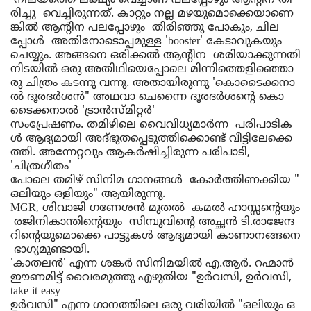
 നിലയ
ത്തെ
ലക്ഷ്യം
വെച്ചാണ്
പലപ്പോഴും
ആന്റിന
തി
രിച്ചു
വെച്ചിരുന്നത്
. 
കാറ്റും
നല്ല
മഴയുമൊക്കെയാണെ
ങ്കിൽ
 ആന്റി
ന
പലപ്പോഴും
തിരിഞ്ഞു
പോകും
, 
ചില
പ്പോൾ
അതിനോടൊപ്പമുള്ള
 'booster' 
കേടാവുകയും
ചെയ്യും
. 
അങ്ങനെ
ഒരിക്കൽ
ആന്റിന
ശരിയാക്കുന്നതി
നിടയിൽ
ഒരു
അതിഥിയെപ്പോലെ
മിന്നി
ത്തെ
ളിഞ്ഞൊ
രു 
ചിത്രം
കടന്നു
വന്നു
. 
അതായിരുന്നു
 '
കൊടൈക്കനാ
ൽ
ദൂരദർശൻ
" 
അഥവാ
ചെന്നൈ
ദൂരദർശന്റെ
കൊ
ടൈക്കനാൽ
 '
ട്രാൻസ്മിറ്റർ
' 
സംപ്രേഷണം. 
തമിഴിലെ
വൈവിധ്യമാർന്ന
പരിപാടിക
ൾ
ആദ്യമായി
അദ്‌ഭുതപ്പെടുത്തി
ക്കൊ
ണ്ട് 
വീട്ടിലേക്കെ
ത്തി
. 
അന്നേറ്റവും
ആകർഷിച്ചിരുന്ന
പരിപാടി
, 
'
ചിത്രഗീതം
' 
പോലെ 
തമിഴ്
സിനിമ
ഗാനങ്ങൾ
കോർത്തിണക്കിയ
 "
ഒലിയും
ഒളിയും
" 
ആ
യിരുന്നു. 
MGR, 
ശിവാജി
ഗണേശൻ
മുതൽ
കമൽ
ഹാ
സ്സ
ന്റെയും
രജിനികാന്തിന്റെയും
സിമ്പുവിന്റെ
അച്ഛൻ
ടി
.രാജേന്ദ
റിന്റെയു
മൊക്കെ
പാട്ടുകൾ
ആദ്യമായി
കാണാനങ്ങനെ
ഭാഗ്യമുണ്ടായി
. 
'കാതല
ൻ
' 
എന്ന
ശങ്കർ
സിനിമയിൽ
എ
.
ആർ
. 
റഹ്മാൻ
ഈണമിട്ട്
വൈരമുത്തു
എഴുതിയ
 "ഉർവ
സി
, ഉർവ
സി
, 
take it easy 
ഉർവ
സി
" 
എന്ന
ഗാനത്തിലെ
ഒരു
വരിയിൽ
 "
ഒലിയും
ഒ