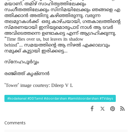
മയാണ്
. 
തമിഴ്
സാഹിത്യത്തിലേക്കും
സംഗീതത്തിലേക്കും
സിനിമയിലേക്കും
ഞങ്ങളെ
എ
ത്തിക്കാൻ
അതിനു
കഴിഞ്ഞിരുന്നു
. 
വരുന്ന
തലമുറകൾക്ക്
ഒരു
കാഴ്ചയായി
, 
ഗതകാലത്തിന്റെ
സ്മരണ
യായി 
ഇനിയുമൊരുപാട്
നാൾ
ആ
ടവർ
അവിടെത്തന്നെ
ഉണ്ടാകട്ടെ
എന്ന്
ആഗ്രഹിക്കുന്നു
. 
"Time flies over us, but leaves its shadow 
behind"... 
സമയത്തിന്റെ
ആ
 നിഴൽ 
എക്കാലവും
നമുക്ക്
കൂട്ടായി
ഇരിക്കട്ടെ
...
സ്നേഹപൂർവ്വം
രഞ്ജിത്ത്
കൃഷ്ണൻ
'Tower' image courtesy: Dileep V L
#kodaikanal #DDTamil #doordarshan #tamildoordarshan #TVdays
Comments