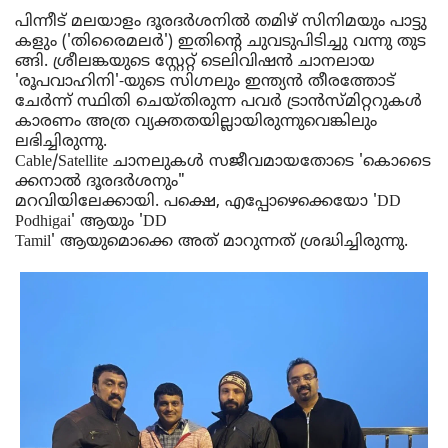
പിന്നീട്
മലയാളം
ദൂരദർശനിൽ
തമിഴ്
സിനിമയും
പാട്ടു
കളും
 ('
തിരൈമലർ
') 
ഇതിന്റെ
ചുവടുപിടിച്ചു
വന്നു
തുട
ങ്ങി
. ശ്രീലങ്കയുടെ സ്റ്റേറ്റ് ടെലിവിഷൻ ചാനലായ 
'രൂപവാഹിനി'-
യുടെ
സിഗ്നലും
 ഇന്ത്യൻ തീരത്തോട് 
ചേർന്ന് സ്ഥിതി 
ചെയ്തിരുന്ന
 പവർ ട്രാൻസ്മിറ്ററുകൾ 
കാരണം 
അത്ര
വ്യക്തത
യി
ല്ലായിരുന്നുവെങ്കിലും  
ലഭിച്ചിരുന്നു
. 
Cable/Satellite 
ചാനലുകൾ
സജീവമായതോടെ
 '
കൊടൈ
ക്കനാൽ
ദൂരദർശനും
" 
മറവിയിലേ
ക്കായി
. 
പക്ഷെ
, 
എപ്പോഴെക്കെയോ
 'DD 
Podhigai' 
ആയും
 'DD 
Tamil' 
ആയുമൊക്കെ
അത്
മാറുന്നത്
ശ്രദ്ധിച്ചിരുന്നു
. 