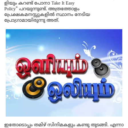
ളിയും
ക
റണ്ട്
പോനാ
 Take It Easy 
Policy" 
പറയുന്നുണ്ട്
. 
അത്രത്തോളം
പ്രേക്ഷക
മനസ്സുകളിൽ
സ്ഥാനം
നേടിയ
പ്രോഗ്രാ
മായിരുന്നു
അത്
. 
ഇതോടൊപ്പം
തമിഴ്
സിനിമകളും
കണ്ടു
തുടങ്ങി
. 
എന്നാ